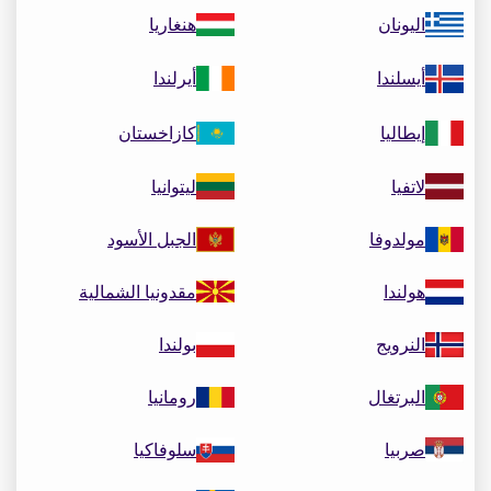
اليونان
هنغاريا
أيسلندا
أيرلندا
إيطاليا
كازاخستان
لاتفيا
ليتوانيا
مولدوفا
الجبل الأسود
هولندا
مقدونيا الشمالية
النرويج
بولندا
البرتغال
رومانيا
صربيا
سلوفاكيا