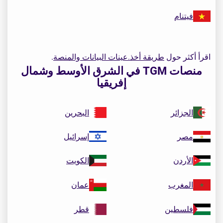
فيتنام
اقرأ أكثر حول
طريقة أخذ.عينات البيانات والمنصة
.
منصات TGM في الشرق الأوسط وشمال
إفريقيا
الجزائر
البحرين
مصر
إسرائيل
الأردن
الكويت
المغرب
عمان
فلسطين
قطر