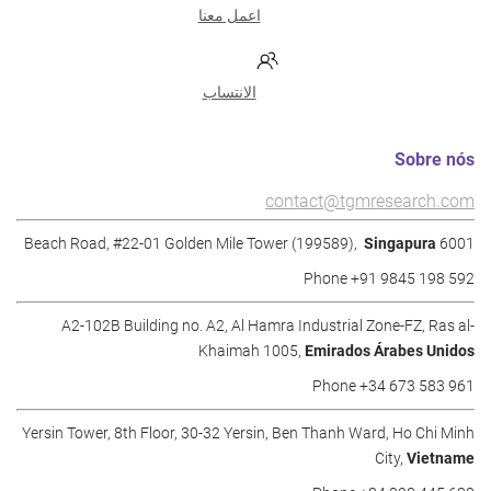
اعمل معنا
الانتساب
Sobre nós
contact@tgmresearch.com
Singapura
6001 Beach Road, #22-01 Golden Mile Tower (199589),
Phone +91 9845 198 592
A2-102B Building no. A2, Al Hamra Industrial Zone-FZ, Ras al-
Khaimah 1005,
Emirados Árabes Unidos
Phone +34 673 583 961
Yersin Tower, 8th Floor, 30-32 Yersin, Ben Thanh Ward, Ho Chi Minh
City,
Vietname