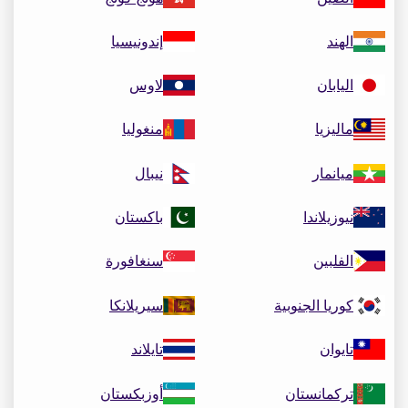
الهند
إندونيسيا
اليابان
لاوس
ماليزيا
منغوليا
ميانمار
نيبال
نيوزيلاندا
باكستان
الفلبين
سنغافورة
كوريا الجنوبية
سيريلانكا
تايوان
تايلاند
تركمانستان
أوزبكستان