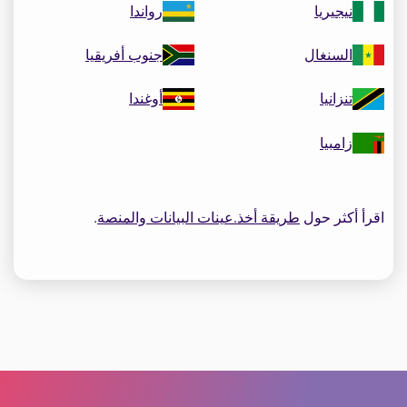
نيجيريا
رواندا
السنغال
جنوب أفريقيا
تنزانيا
أوغندا
زامبيا
اقرأ أكثر حول
طريقة أخذ.عينات البيانات والمنصة
.