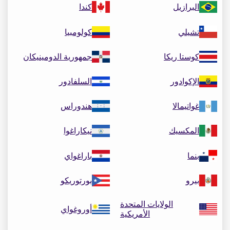
البرازيل
كندا
تشيلي
كولومبيا
كوستا ريكا
جمهورية الدومينيكان
الإكوادور
السلفادور
غواتيمالا
هندوراس
المكسيك
نيكاراغوا
بنما
باراغواي
بيرو
بورتوريكو
الولايات المتحدة
أوروغواي
الأمريكية