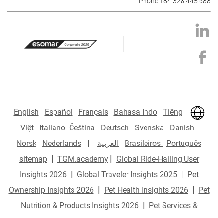
Phone +84 328 445 688
English
Español
Français
Bahasa Indo
Tiếng
Việt
Italiano
Čeština
Deutsch
Svenska
Danish
|
Português
Brasileiros
العربية
Nederlands
Norsk
|
|
sitemap
TGM.academy
Global Ride-Hailing User
|
|
Insights 2026
Global Traveler Insights 2025
Pet
|
|
Ownership Insights 2026
Pet Health Insights 2026
Pet
|
Nutrition & Products Insights 2026
Pet Services &