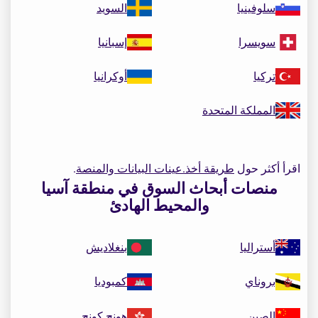
سلوفينيا
السويد
سويسرا
إسبانيا
تركيا
أوكرانيا
المملكة المتحدة
اقرأ أكثر حول
طريقة أخذ.عينات البيانات والمنصة
.
منصات أبحاث السوق في منطقة آسيا
والمحيط الهادئ
أستراليا
بنغلاديش
بروناي
كمبوديا
الصين
هونج كونج