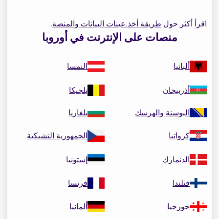
اقرأ أكثر حول
طريقة أخذ.عينات البيانات والمنصة
.
منصات على الإنترنت في أوروبا
ألبانيا
النمسا
أذربيجان
بلجيكا
البوسنة والهرسك
بلغاريا
كرواتيا
الجمهورية التشيكية
الدنمارك
إستونيا
فنلندا
فرنسا
جورجيا
ألمانيا