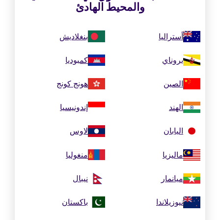
والمحيط الهادئ
أستراليا
بنغلاديش
بروناي
كمبوديا
الصين
هونج كونج
الهند
إندونيسيا
اليابان
لاوس
ماليزيا
منغوليا
ميانمار
نيبال
نيوزيلاندا
باكستان