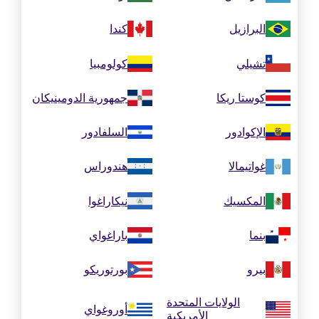
البرازيل
كندا
تشيلي
كولومبيا
كوستا ريكا
جمهورية الدومينيكان
الإكوادور
السلفادور
غواتيمالا
هندوراس
المكسيك
نيكاراغوا
بنما
باراغواي
بيرو
بورتوريكو
الولايات المتحدة
أوروغواي
الأمريكية