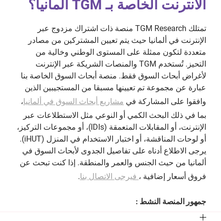
الانترنت الخاصة بـ TGM ألمانيا؟
تمتلك TGM Research منصة ذات اشتراك مزدوج عبر
الإنترنت في ألمانيا حيث يتم تعيين المشتركين من مصادر
متعددة لتكون ممثلة على المستوى الوطني وخالية من
التحيز. تُستخدم TGM والمنصات الشريكة عبر الإنترنت
لأغراض أبحاث السوق فقط. منصة أبحاث السوق الخاصة بنا
عبارة عن مجموعة تم تعيينها مسبقا من المستجيبين الذين
وافقوا على المشاركة في
مشاريع أبحاث السوق في ألمانيا
،
بما في ذلك البحث الكمي أو النوعي مثل الاستطلاعات عبر
الإنترنت، أو المقابلات المتعمقة (IDIs)، أو مجموعات التركيز،
أو لوحات المناقشة، أو اختبار الاستخدام في المنزل (iHUT).
يرجى الاطلاع أدناه على تفاصيل الجدوى لأبحاث السوق في
ألمانيا من حيث الجنس والعمر والمنطقة. إذا كنت تبحث عن
فروق أسعار إضافية ،
فيرجى الاتصال بنا
.
جمهور المنصة النشط :