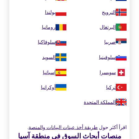
النرويج
بولندا
البرتغال
رومانيا
صربيا
سلوفاكيا
سلوفينيا
السويد
سويسرا
إسبانيا
تركيا
أوكرانيا
المملكة المتحدة
اقرأ أكثر حول
طريقة أخذ.عينات البيانات والمنصة
.
منصات أبحاث السوق في منطقة آسيا