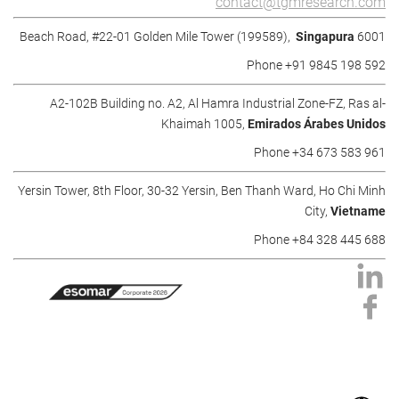
contact@tgmresearch.com
Singapura
6001 Beach Road, #22-01 Golden Mile Tower (199589),
Phone +91 9845 198 592
A2-102B Building no. A2, Al Hamra Industrial Zone-FZ, Ras al-
Khaimah 1005,
Emirados Árabes Unidos
Phone +34 673 583 961
Yersin Tower, 8th Floor, 30-32 Yersin, Ben Thanh Ward, Ho Chi Minh
City,
Vietname
Phone +84 328 445 688