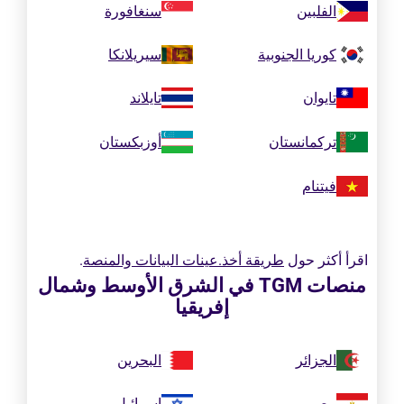
الفلبين
سنغافورة
كوريا الجنوبية
سيريلانكا
تايوان
تايلاند
تركمانستان
أوزبكستان
فيتنام
اقرأ أكثر حول
طريقة أخذ.عينات البيانات والمنصة
.
منصات TGM في الشرق الأوسط وشمال
إفريقيا
الجزائر
البحرين
مصر
إسرائيل