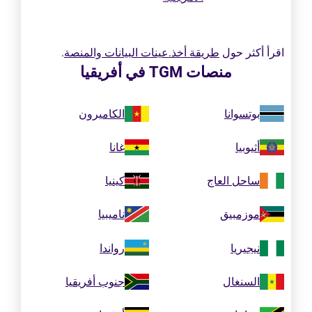
اقرأ أكثر حول
طريقة أخذ.عينات البيانات والمنصة
.
منصات TGM في أفريقيا
بوتسوانا
الكاميرون
أثيوبيا
غانا
ساحل العاج
كينيا
موزمبيق
ناميبيا
نيجيريا
رواندا
السنغال
جنوب أفريقيا