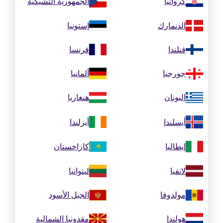
كرواتيا
الجمهورية التشيكية
الدنمارك
إستونيا
فنلندا
فرنسا
جورجيا
ألمانيا
اليونان
هنغاريا
أيسلندا
أيرلندا
إيطاليا
كازاخستان
لاتفيا
ليتوانيا
مولدوفا
الجبل الأسود
هولندا
مقدونيا الشمالية