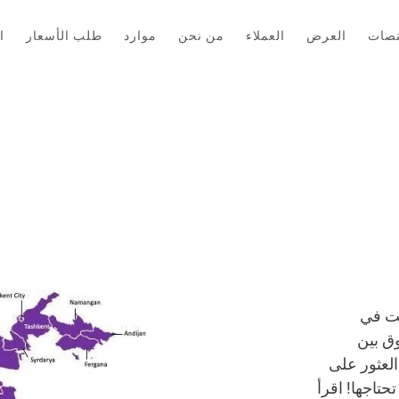
نصات
العرض
العملاء
من نحن
موارد
طلب الأسعار
ا
نت في
ق بين
العثور على
تاجها! اقرأ