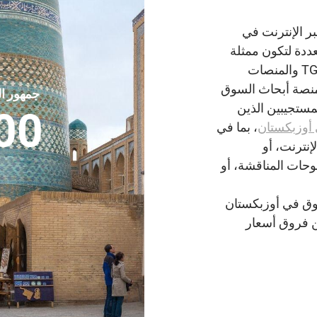
دوج عبر الإنترنت في
ددة لتكون ممثلة
على المستوى الوطني وخالية من التحيز. تُستخدم TGM والمنصات
منصة أبحاث السوق
جمهور ا
مستجيبين الذين
00
أوزبكستان
، بما في
إنترنت، أو
تركيز، أو لوحات المناقشة، أو
سوق في أوزبكستان
ن فروق أسعار