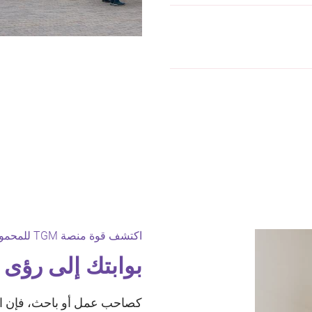
اكتشف قوة منصة TGM للمحمول وعبر الإنترنت فيأوزبكستان:
بوابتك إلى رؤى ل
كصاحب عمل أو باحث، فإن 