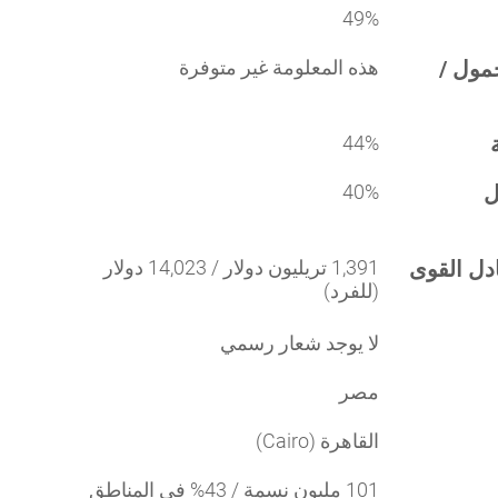
49%
مول /
هذه المعلومة غير متوفرة
44%
ل
40%
ادل القوى
1,391 تريليون دولار / 14,023 دولار
(للفرد)
لا يوجد شعار رسمي
مصر
القاهرة (Cairo)
101 مليون نسمة / 43% في المناطق