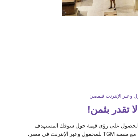
ا تقدر بثمن!
الحصول على رؤى قيمة حول سوقك المستهدف
يمكن أن يكون محورا حاسما. مع منصة TGM للمحمول وعبر الإنترنت في مصر،