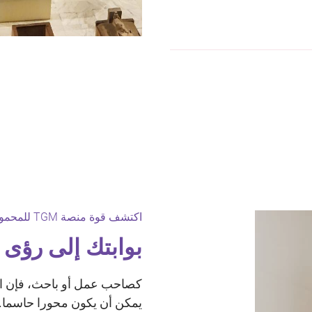
اكتشف قوة منصة TGM للمحمول وعبر الإنترنت فيمصر:
بوابتك إلى رؤى ل
كصاحب عمل أو باحث، فإن 