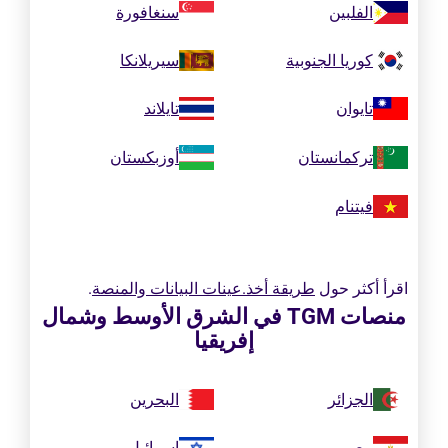
الفلبين
سنغافورة
كوريا الجنوبية
سيريلانكا
تايوان
تايلاند
تركمانستان
أوزبكستان
فيتنام
اقرأ أكثر حول
طريقة أخذ.عينات البيانات والمنصة
.
منصات TGM في الشرق الأوسط وشمال
إفريقيا
الجزائر
البحرين
مصر
إسرائيل