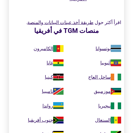
اقرأ أكثر حول
طريقة أخذ.عينات البيانات والمنصة
.
منصات TGM في أفريقيا
بوتسوانا
الكاميرون
أثيوبيا
غانا
ساحل العاج
كينيا
موزمبيق
ناميبيا
نيجيريا
رواندا
السنغال
جنوب أفريقيا