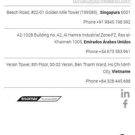
contact@tgmresearch.com
Singapura
6001 Beach Road, #22-01 Golden Mile Tower (199589),
Phone +91 9845 198 592
A2-102B Building no. A2, Al Hamra Industrial Zone-FZ, Ras al-
Khaimah 1005,
Emirados Árabes Unidos
Phone +34 673 583 961
Yersin Tower, 8th Floor, 30-32 Yersin, Ben Thanh Ward, Ho Chi Minh
City,
Vietname
Phone +84 328 445 688