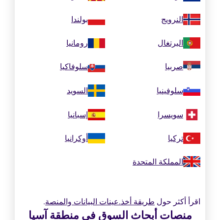
النرويج
بولندا
البرتغال
رومانيا
صربيا
سلوفاكيا
سلوفينيا
السويد
سويسرا
إسبانيا
تركيا
أوكرانيا
المملكة المتحدة
اقرأ أكثر حول
طريقة أخذ.عينات البيانات والمنصة
.
منصات أبحاث السوق في منطقة آسيا