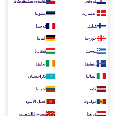
كرواتيا
الجمهورية التشيكية
الدنمارك
إستونيا
فنلندا
فرنسا
جورجيا
ألمانيا
اليونان
هنغاريا
أيسلندا
أيرلندا
إيطاليا
كازاخستان
لاتفيا
ليتوانيا
مولدوفا
الجبل الأسود
هولندا
مقدونيا الشمالية