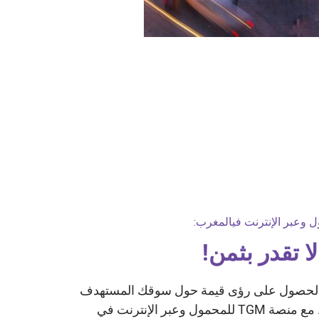
ا تقدر بثمن!
الحصول على رؤى قيمة حول سوقك المستهدف
يمكن أن يكون محورا حاسما. مع منصة TGM للمحمول وعبر الإنترنت في