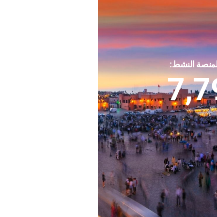
لمنصة النشط:
7,7