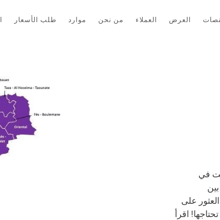
نصات
العرض
العملاء
من نحن
موارد
طلب الأسعار
ا
نت في
بين
العثور على
تاجها! اقرأ