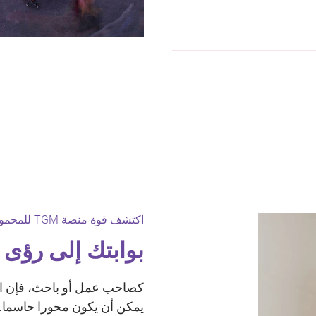
اكتشف قوة منصة TGM للمحمول وعبر الإنترنت فيالمغرب:
بوابتك إلى رؤى ل
كصاحب عمل أو باحث، فإن 