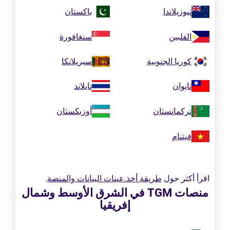
نيوزيلاندا
باكستان
الفلبين
سنغافورة
كوريا الجنوبية
سيريلانكا
تايوان
تايلاند
تركمانستان
أوزبكستان
فيتنام
اقرأ أكثر حول
طريقة أخذ.عينات البيانات والمنصة
.
منصات TGM في الشرق الأوسط وشمال
إفريقيا