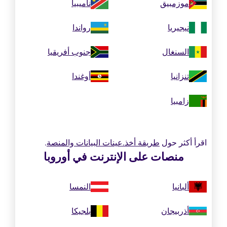
موزمبيق
ناميبيا
نيجيريا
رواندا
السنغال
جنوب أفريقيا
تنزانيا
أوغندا
زامبيا
اقرأ أكثر حول
طريقة أخذ.عينات البيانات والمنصة
.
منصات على الإنترنت في أوروبا
ألبانيا
النمسا
أذربيجان
بلجيكا