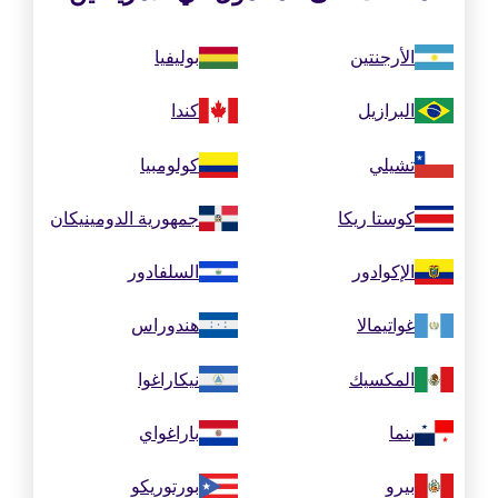
الأرجنتين
بوليفيا
البرازيل
كندا
تشيلي
كولومبيا
كوستا ريكا
جمهورية الدومينيكان
الإكوادور
السلفادور
غواتيمالا
هندوراس
المكسيك
نيكاراغوا
بنما
باراغواي
بيرو
بورتوريكو