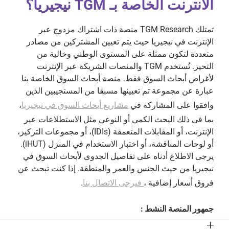
الانترنت الخاصة بـ TGM نيجيريا؟
تمتلك TGM Research منصة ذات اشتراك مزدوج عبر
الإنترنت في نيجيريا حيث يتم تعيين المشتركين من مصادر
متعددة لتكون ممثلة على المستوى الوطني وخالية من
التحيز. تُستخدم TGM والمنصات الشريكة عبر الإنترنت
لأغراض أبحاث السوق فقط. منصة أبحاث السوق الخاصة بنا
عبارة عن مجموعة تم تعيينها مسبقا من المستجيبين الذين
وافقوا على المشاركة في
مشاريع أبحاث السوق في نيجيريا
،
بما في ذلك البحث الكمي أو النوعي مثل الاستطلاعات عبر
الإنترنت، أو المقابلات المتعمقة (IDIs)، أو مجموعات التركيز،
أو لوحات المناقشة، أو اختبار الاستخدام في المنزل (iHUT).
يرجى الاطلاع أدناه على تفاصيل الجدوى لأبحاث السوق في
نيجيريا من حيث الجنس والعمر والمنطقة. إذا كنت تبحث عن
فروق أسعار إضافية ،
فيرجى الاتصال بنا
.
جمهور المنصة النشط :