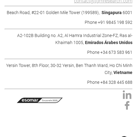
contact@tgmresearch.com
Singapura
6001 Beach Road, #22-01 Golden Mile Tower (199589),
Phone +91 9845 198 592
A2-102B Building no. A2, Al Hamra Industrial Zone-FZ, Ras al-
Khaimah 1005,
Emirados Árabes Unidos
Phone +34 673 583 961
Yersin Tower, 8th Floor, 30-32 Yersin, Ben Thanh Ward, Ho Chi Minh
City,
Vietname
Phone +84 328 445 688