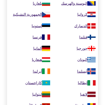
البوسنة والهرسك
بلغاريا
كرواتيا
الجمهورية التشيكية
الدنمارك
إستونيا
فنلندا
فرنسا
جورجيا
ألمانيا
اليونان
هنغاريا
أيسلندا
أيرلندا
إيطاليا
كازاخستان
لاتفيا
ليتوانيا