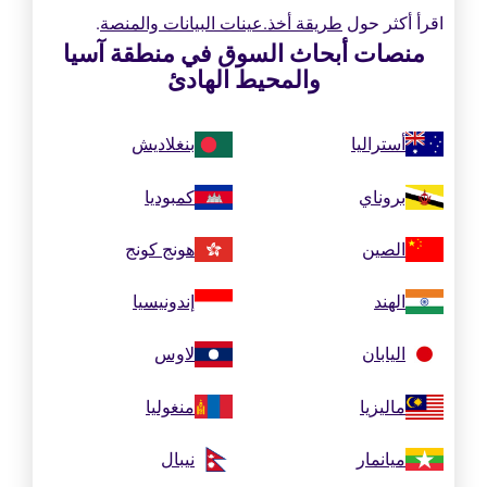
اقرأ أكثر حول
طريقة أخذ.عينات البيانات والمنصة
.
منصات أبحاث السوق في منطقة آسيا
والمحيط الهادئ
أستراليا
بنغلاديش
بروناي
كمبوديا
الصين
هونج كونج
الهند
إندونيسيا
اليابان
لاوس
ماليزيا
منغوليا
ميانمار
نيبال