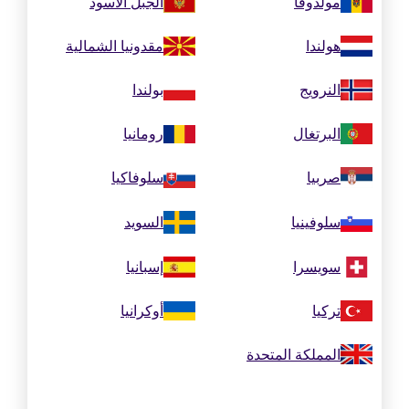
مولدوفا
الجبل الأسود
هولندا
مقدونيا الشمالية
النرويج
بولندا
البرتغال
رومانيا
صربيا
سلوفاكيا
سلوفينيا
السويد
سويسرا
إسبانيا
تركيا
أوكرانيا
المملكة المتحدة