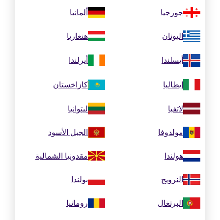
جورجيا
ألمانيا
اليونان
هنغاريا
أيسلندا
أيرلندا
إيطاليا
كازاخستان
لاتفيا
ليتوانيا
مولدوفا
الجبل الأسود
هولندا
مقدونيا الشمالية
النرويج
بولندا
البرتغال
رومانيا