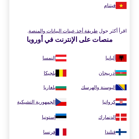
فيتنام
اقرأ أكثر حول
طريقة أخذ.عينات البيانات والمنصة
.
منصات على الإنترنت في أوروبا
ألبانيا
النمسا
أذربيجان
بلجيكا
البوسنة والهرسك
بلغاريا
كرواتيا
الجمهورية التشيكية
الدنمارك
إستونيا
فنلندا
فرنسا