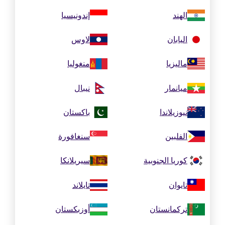
الهند
إندونيسيا
اليابان
لاوس
ماليزيا
منغوليا
ميانمار
نيبال
نيوزيلاندا
باكستان
الفلبين
سنغافورة
كوريا الجنوبية
سيريلانكا
تايوان
تايلاند
تركمانستان
أوزبكستان