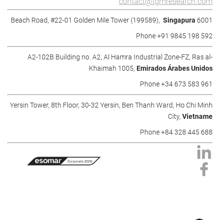
contact@tgmresearch.com
Singapura
6001 Beach Road, #22-01 Golden Mile Tower (199589),
Phone +91 9845 198 592
A2-102B Building no. A2, Al Hamra Industrial Zone-FZ, Ras al-
Khaimah 1005,
Emirados Árabes Unidos
Phone +34 673 583 961
Yersin Tower, 8th Floor, 30-32 Yersin, Ben Thanh Ward, Ho Chi Minh
City,
Vietname
Phone +84 328 445 688