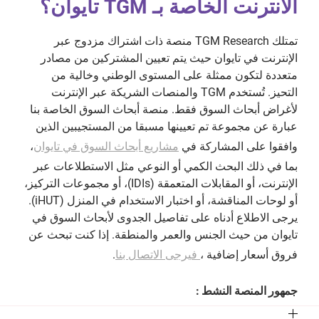
الانترنت الخاصة بـ TGM تايوان؟
تمتلك TGM Research منصة ذات اشتراك مزدوج عبر
الإنترنت في تايوان حيث يتم تعيين المشتركين من مصادر
متعددة لتكون ممثلة على المستوى الوطني وخالية من
التحيز. تُستخدم TGM والمنصات الشريكة عبر الإنترنت
لأغراض أبحاث السوق فقط. منصة أبحاث السوق الخاصة بنا
عبارة عن مجموعة تم تعيينها مسبقا من المستجيبين الذين
وافقوا على المشاركة في
مشاريع أبحاث السوق في تايوان
،
بما في ذلك البحث الكمي أو النوعي مثل الاستطلاعات عبر
الإنترنت، أو المقابلات المتعمقة (IDIs)، أو مجموعات التركيز،
أو لوحات المناقشة، أو اختبار الاستخدام في المنزل (iHUT).
يرجى الاطلاع أدناه على تفاصيل الجدوى لأبحاث السوق في
تايوان من حيث الجنس والعمر والمنطقة. إذا كنت تبحث عن
فروق أسعار إضافية ،
فيرجى الاتصال بنا
.
جمهور المنصة النشط :