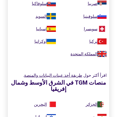
صربيا
سلوفاكيا
سلوفينيا
السويد
سويسرا
إسبانيا
تركيا
أوكرانيا
المملكة المتحدة
اقرأ أكثر حول
طريقة أخذ.عينات البيانات والمنصة
.
منصات TGM في الشرق الأوسط وشمال
إفريقيا
الجزائر
البحرين
مصر
إسرائيل