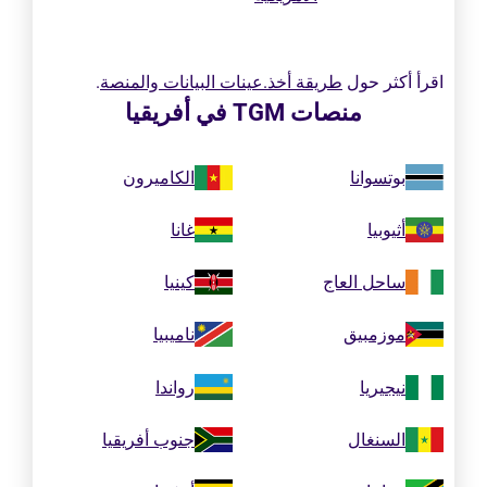
اقرأ أكثر حول
طريقة أخذ.عينات البيانات والمنصة
.
منصات TGM في أفريقيا
بوتسوانا
الكاميرون
أثيوبيا
غانا
ساحل العاج
كينيا
موزمبيق
ناميبيا
نيجيريا
رواندا
السنغال
جنوب أفريقيا