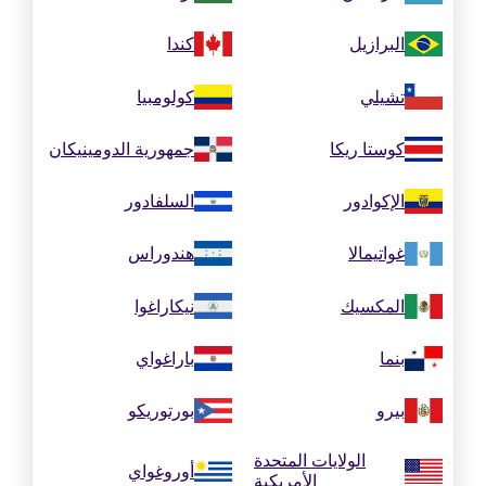
البرازيل
كندا
تشيلي
كولومبيا
كوستا ريكا
جمهورية الدومينيكان
الإكوادور
السلفادور
غواتيمالا
هندوراس
المكسيك
نيكاراغوا
بنما
باراغواي
بيرو
بورتوريكو
الولايات المتحدة
أوروغواي
الأمريكية