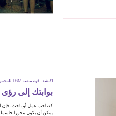
اكتشف قوة منصة TGM للمحمول وعبر الإنترنت فيالبوسنة والهرسك:
بوابتك إلى رؤى ل
كصاحب عمل أو باحث، فإن 