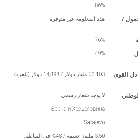
86%
مول /
هذه المعلومة غير متوفرة
76%
ل
49%
ادل القوى
52.103 مليار دولار / 14,894 دولار (للفرد)
لوطني
لا يوجد شعار رسمي
Босна и Херцеговина
Sarajevo
3,50 مليون نسمة / 48% في المناطق