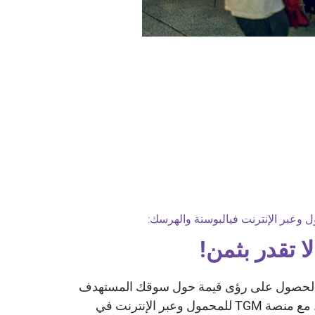
ا تقدر بثمن!
الحصول على رؤى قيمة حول سوقك المستهدف
يمكن أن يكون محورا حاسما. مع منصة TGM للمحمول وعبر الإنترنت في