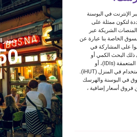
زدوج عبر الإنترنت في البوسنة
دة لتكون ممثلة على
ى الوطني وخالية من التحيز. تُستخدم TGM والمنصات الشريكة عبر
سوق الخاصة بنا عبارة عن
جمهور ا
قوا على المشاركة في
50
 ذلك البحث الكمي أو
النوعي مثل الاستطلاعات عبر الإنترنت، أو المقابلات المتعمقة (IDIs)، أو
م في المنزل (iHUT).
سوق في البوسنة والهرسك
 فروق أسعار إضافية ،