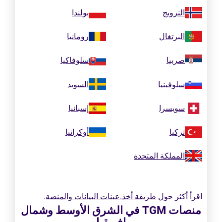
النرويج
بولندا
البرتغال
رومانيا
صربيا
سلوفاكيا
سلوفينيا
السويد
سويسرا
إسبانيا
تركيا
أوكرانيا
المملكة المتحدة
اقرأ أكثر حول
طريقة أخذ.عينات البيانات والمنصة
.
منصات TGM في الشرق الأوسط وشمال