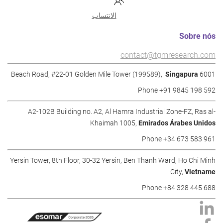
الانتساب
Sobre nós
contact@tgmresearch.com
Singapura
6001 Beach Road, #22-01 Golden Mile Tower (199589),
Phone +91 9845 198 592
A2-102B Building no. A2, Al Hamra Industrial Zone-FZ, Ras al-
Khaimah 1005,
Emirados Árabes Unidos
Phone +34 673 583 961
Yersin Tower, 8th Floor, 30-32 Yersin, Ben Thanh Ward, Ho Chi Minh
City,
Vietname
Phone +84 328 445 688