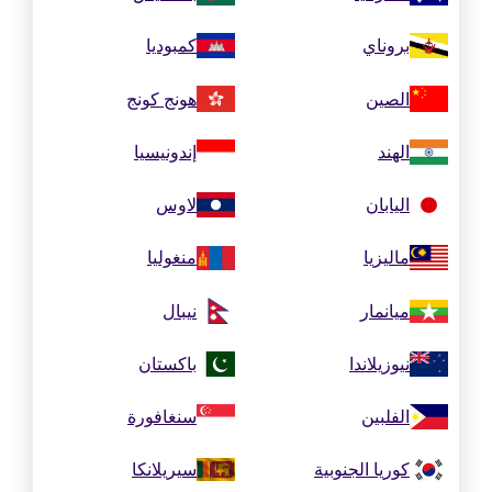
بروناي
كمبوديا
الصين
هونج كونج
الهند
إندونيسيا
اليابان
لاوس
ماليزيا
منغوليا
ميانمار
نيبال
نيوزيلاندا
باكستان
الفلبين
سنغافورة
كوريا الجنوبية
سيريلانكا