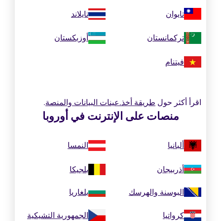
تايوان
تايلاند
تركمانستان
أوزبكستان
فيتنام
اقرأ أكثر حول
طريقة أخذ.عينات البيانات والمنصة
.
منصات على الإنترنت في أوروبا
ألبانيا
النمسا
أذربيجان
بلجيكا
البوسنة والهرسك
بلغاريا
كرواتيا
الجمهورية التشيكية