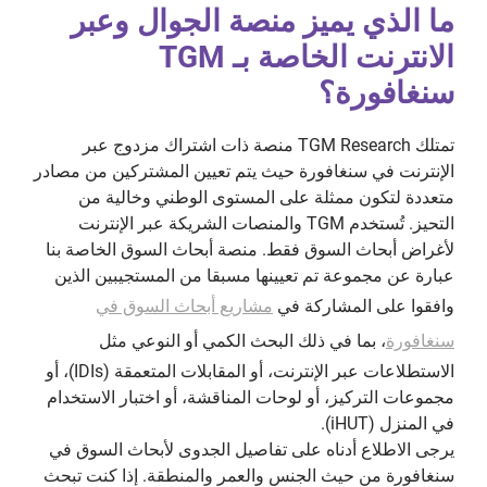
ما الذي يميز منصة الجوال وعبر
الانترنت الخاصة بـ TGM
سنغافورة؟
تمتلك TGM Research منصة ذات اشتراك مزدوج عبر
الإنترنت في سنغافورة حيث يتم تعيين المشتركين من مصادر
متعددة لتكون ممثلة على المستوى الوطني وخالية من
التحيز. تُستخدم TGM والمنصات الشريكة عبر الإنترنت
لأغراض أبحاث السوق فقط. منصة أبحاث السوق الخاصة بنا
عبارة عن مجموعة تم تعيينها مسبقا من المستجيبين الذين
وافقوا على المشاركة في
مشاريع أبحاث السوق في
سنغافورة
، بما في ذلك البحث الكمي أو النوعي مثل
الاستطلاعات عبر الإنترنت، أو المقابلات المتعمقة (IDIs)، أو
مجموعات التركيز، أو لوحات المناقشة، أو اختبار الاستخدام
في المنزل (iHUT).
يرجى الاطلاع أدناه على تفاصيل الجدوى لأبحاث السوق في
سنغافورة من حيث الجنس والعمر والمنطقة. إذا كنت تبحث