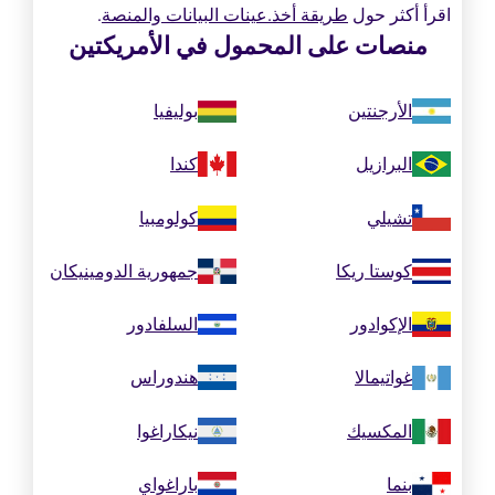
اقرأ أكثر حول
طريقة أخذ.عينات البيانات والمنصة
.
منصات على المحمول في الأمريكتين
الأرجنتين
بوليفيا
البرازيل
كندا
تشيلي
كولومبيا
كوستا ريكا
جمهورية الدومينيكان
الإكوادور
السلفادور
غواتيمالا
هندوراس
المكسيك
نيكاراغوا
بنما
باراغواي