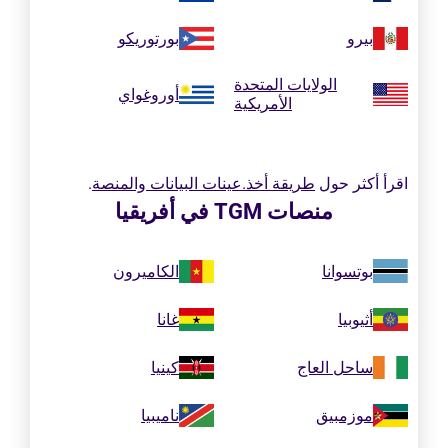
بيرو
بورتوريكو
الولايات المتحدة
أوروغواي
الأمريكية
اقرأ أكثر حول
طريقة أخذ.عينات البيانات والمنصة
.
منصات TGM في أفريقيا
بوتسوانا
الكاميرون
أثيوبيا
غانا
ساحل العاج
كينيا
موزمبيق
ناميبيا