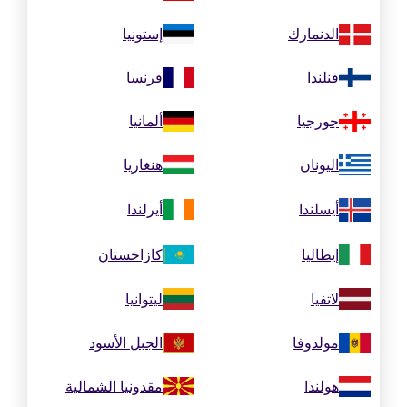
الدنمارك
إستونيا
فنلندا
فرنسا
جورجيا
ألمانيا
اليونان
هنغاريا
أيسلندا
أيرلندا
إيطاليا
كازاخستان
لاتفيا
ليتوانيا
مولدوفا
الجبل الأسود
هولندا
مقدونيا الشمالية