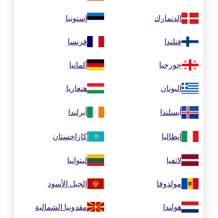
الدنمارك
إستونيا
فنلندا
فرنسا
جورجيا
ألمانيا
اليونان
هنغاريا
أيسلندا
أيرلندا
إيطاليا
كازاخستان
لاتفيا
ليتوانيا
مولدوفا
الجبل الأسود
هولندا
مقدونيا الشمالية