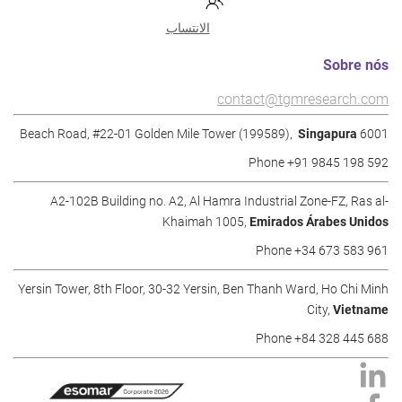
الانتساب
Sobre nós
contact@tgmresearch.com
Singapura
6001 Beach Road, #22-01 Golden Mile Tower (199589),
Phone +91 9845 198 592
A2-102B Building no. A2, Al Hamra Industrial Zone-FZ, Ras al-
Khaimah 1005,
Emirados Árabes Unidos
Phone +34 673 583 961
Yersin Tower, 8th Floor, 30-32 Yersin, Ben Thanh Ward, Ho Chi Minh
City,
Vietname
Phone +84 328 445 688