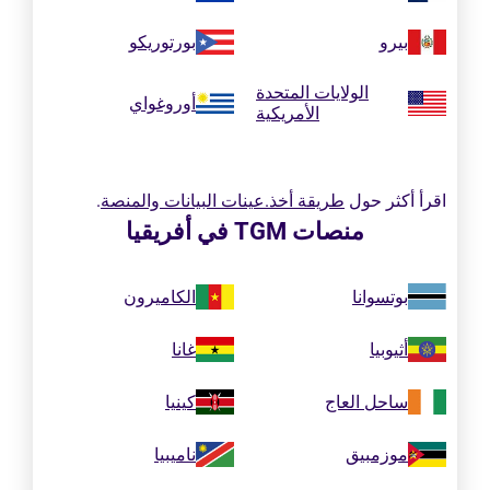
بيرو
بورتوريكو
الولايات المتحدة
أوروغواي
الأمريكية
اقرأ أكثر حول
طريقة أخذ.عينات البيانات والمنصة
.
منصات TGM في أفريقيا
بوتسوانا
الكاميرون
أثيوبيا
غانا
ساحل العاج
كينيا
موزمبيق
ناميبيا