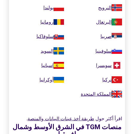
النرويج
بولندا
البرتغال
رومانيا
صربيا
سلوفاكيا
سلوفينيا
السويد
سويسرا
إسبانيا
تركيا
أوكرانيا
المملكة المتحدة
اقرأ أكثر حول
طريقة أخذ.عينات البيانات والمنصة
.
منصات TGM في الشرق الأوسط وشمال