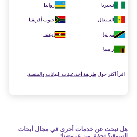
نيجيريا
رواندا
السنغال
جنوب أفريقيا
تنزانيا
أوغندا
زامبيا
اقرأ أكثر حول
طريقة أخذ.عينات البيانات والمنصة
.
هل تبحث عن خدمات أخرى في مجال أبحاث
السوق؟ تحقق من عروضنا!