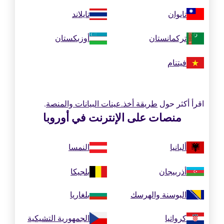
تايوان
تايلاند
تركمانستان
أوزبكستان
فيتنام
اقرأ أكثر حول
طريقة أخذ.عينات البيانات والمنصة
.
منصات على الإنترنت في أوروبا
ألبانيا
النمسا
أذربيجان
بلجيكا
البوسنة والهرسك
بلغاريا
كرواتيا
الجمهورية التشيكية