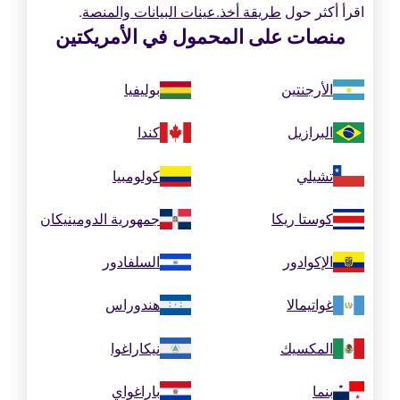
اقرأ أكثر حول
طريقة أخذ.عينات البيانات والمنصة
.
منصات على المحمول في الأمريكتين
الأرجنتين
بوليفيا
البرازيل
كندا
تشيلي
كولومبيا
كوستا ريكا
جمهورية الدومينيكان
الإكوادور
السلفادور
غواتيمالا
هندوراس
المكسيك
نيكاراغوا
بنما
باراغواي